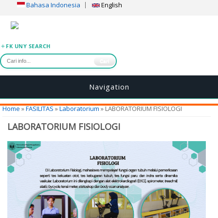
Bahasa Indonesia
English
FK UNY SEARCH
Cari
Navigation
You are here
Home
»
FASILITAS
»
Laboratorium
» LABORATORIUM FISIOLOGI
LABORATORIUM FISIOLOGI