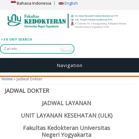
Bahasa Indonesia
English
FK UNY SEARCH
Cari
Navigation
You are here
Home
» Jadwal Dokter
JADWAL DOKTER
JADWAL LAYANAN
UNIT LAYANAN KESEHATAN (ULK)
Fakultas Kedokteran Universitas
Negeri Yogyakarta