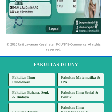
© 2026 Unit Layanan Kesehatan FK UNY E-Commerce. All rights
reserved.
FAKULTAS DI UNY
Fakultas Ilmu
Fakultas Matematika &
Pendidikan
IPA
Fakultas Bahasa, Seni,
Fakultas Ilmu Sosial &
& Budaya
Politik
Fakultas Ilmu
Fakultas Teknik
Keolahragaan &