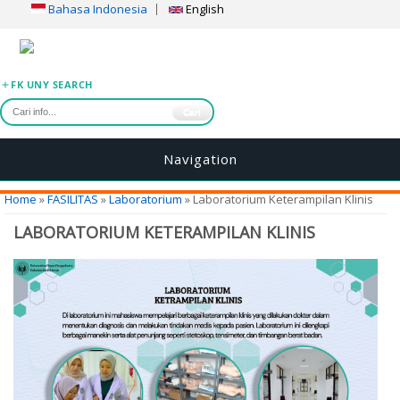
Bahasa Indonesia
English
FK UNY SEARCH
Cari
Navigation
You are here
Home
»
FASILITAS
»
Laboratorium
» Laboratorium Keterampilan Klinis
LABORATORIUM KETERAMPILAN KLINIS