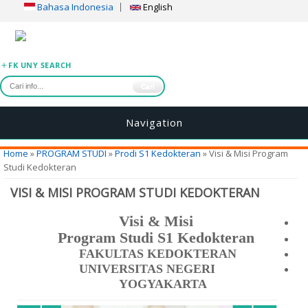
Bahasa Indonesia
English
FK UNY SEARCH
Cari
Navigation
You are here
Home
»
PROGRAM STUDI
»
Prodi S1 Kedokteran
» Visi & Misi Program
Studi Kedokteran
VISI & MISI PROGRAM STUDI KEDOKTERAN
Visi & Misi
Program Studi S1 Kedokteran
FAKULTAS KEDOKTERAN
UNIVERSITAS NEGERI
YOGYAKARTA