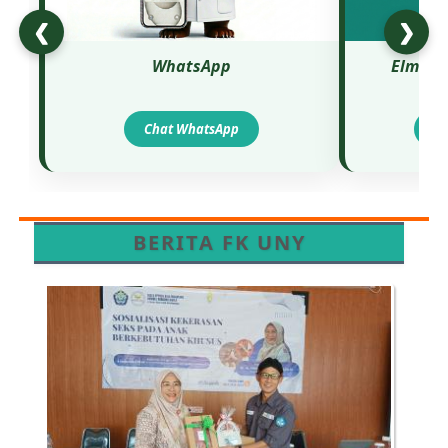
❮
❯
WhatsApp
Elmedun
Chat WhatsApp
Do
BERITA FK UNY