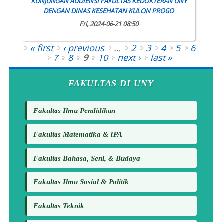
KUNJUNGAN AUDIENSI FAKULTAS KEDOKTERAN UNY
DENGAN DINAS KESEHATAN KULON PROGO
Fri, 2024-06-21 08:50
Pages
« first
‹ previous
…
2
3
4
5
6
7
8
9
10
next ›
last »
FAKULTAS DI UNY
Fakultas Ilmu Pendidikan
Fakultas Matematika & IPA
Fakultas Bahasa, Seni, & Budaya
Fakultas Ilmu Sosial & Politik
Fakultas Teknik