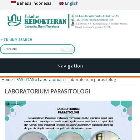
Bahasa Indonesia
English
FK UNY SEARCH
Cari
Navigation
You are here
Home
»
FASILITAS
»
Laboratorium
» Laboratorium parasitologi
LABORATORIUM PARASITOLOGI