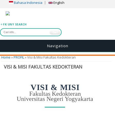
Bahasa Indonesia
English
FK UNY SEARCH
Cari
Navigation
You are here
Home
»
PROFIL
» Visi & Misi Fakultas Kedokteran
VISI & MISI FAKULTAS KEDOKTERAN
VISI & MISI
Fakultas Kedokteran
Universitas Negeri Yogyakarta