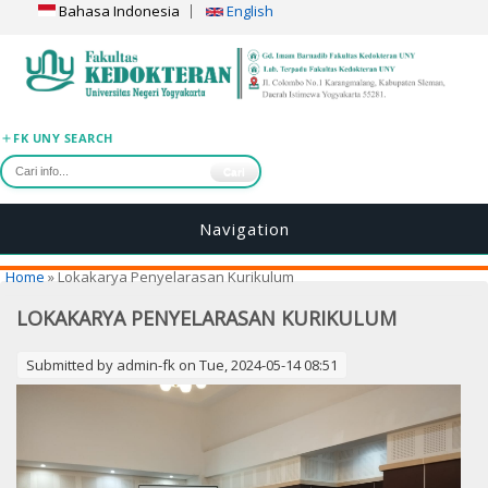
Bahasa Indonesia
English
FK UNY SEARCH
Cari
Navigation
You are here
Home
» Lokakarya Penyelarasan Kurikulum
LOKAKARYA PENYELARASAN KURIKULUM
Submitted by
admin-fk
on Tue, 2024-05-14 08:51