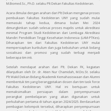
M.Biomed.Sc., Ph.D. selaku Plt Dekan Fakultas Kedokteran.
Acara dimulai dengan arahan dari Plt Dekan mengenai proses
pembukaan Fakultas Kedokteran UNY yang sudah mulai
memasuki tahap kedua, dimana bulan Mei 2024
dimungkinkan sudah selesai proses majelis untuk akreditasi
minimal Program Studi Kedokteran dari Lembaga Akreditasi
Mandiri Pendidikan Tinggi Kesehatan Indonesia (LAM-PTKes).
Diharapkan tim dari Fakultas Kedokteran UNY mulai
mempersiapkan kurikulum dan juga kebutuhan untuk bidang
sosialisasi dan promosi yang sudah terbagi menjadi
beberapa tim inti.
Setelah mendapat arahan dari Plt. Dekan FK, kegiatan
dilanjutkan oleh Dr. dr. Atien Nur Chamidah, M.Dis.St. selaku
Plt Wakil Dekan Bidang Akademik Kemahasiswaan dan Alumni
membentuk tim yang beranggotakan dosen dan tim
task force
Fakultas Kedokteran UNY. Hal ini bertujuan untuk
memaksimalkan persiapan dalam penyempurnaan
perangkat pembelajaran yang akan digunakan untuk
perkuliahan pertama di tahun ajaran 2024/2025. Berdasarkan
pembagian kelompok tersebut, diharapkan penyempurnaan