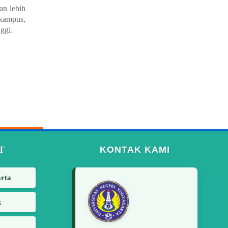
an lebih
 kampus,
ggi.
T
KONTAK KAMI
arta
k