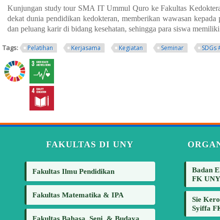
Kunjungan study tour SMA IT Ummul Quro ke Fakultas Kedokteran
dekat dunia pendidikan kedokteran, memberikan wawasan kepada par
dan peluang karir di bidang kesehatan, sehingga para siswa memilik
Tags:
Pelatihan
Kerjasama
Kegiatan
Seminar
SDGs 
FAKULTAS DI UNY
ORGAN
Badan E
Fakultas Ilmu Pendidikan
FK UN
Fakultas Matematika & IPA
Sie Kero
Syiffa 
Fakultas Bahasa, Seni, & Budaya