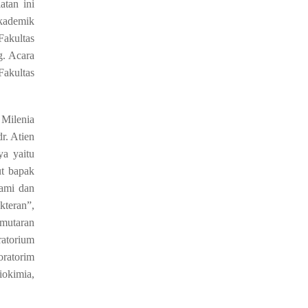
tan ini
akademik
Fakultas
g. Acara
Fakultas
 Milenia
r. Atien
a yaitu
t bapak
ami dan
kteran”,
emutaran
atorium
oratorim
iokimia,