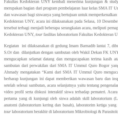
Fakultas Kedokteran UNY kembali menerima kunjungan & stud
merupakan bagian dari program pembelajaran luar kelas SMA IT 
dan wawasan bagi siswanya yang bertujuan untuk memperkenalkan sis
Kedokteran UNY, acara ini dilaksanakan pada Selasa, 10 Desemb
tersebut terbagi menjadi beberapa serangkaian acara, meliputi pema
Kedokteran UNY,
tour
fasilitas laboratorium Fakultas Kedokteran UN
Kegiatan ini dilaksanakan di gedung Imam Barnadib lantai 7, dib
S.Or dan dilanjutkan dengan sambutan oleh Wakil Dekan FK UNY D
mengucapkan selamat datang dan mengucapakan terima kasih 
sambutan dari perwakilan dari SMA IT Ummul Quro Bogor yang 
Ahmady mengatakan “Kami dari SMA IT Ummul Quro mengucapka
berharap kunjungan ini dapat memberikan wawasan baru dan inspir
setelah selesai sambutan, acara selanjutnya yaitu tentang penge
video profil serta diskusi interaktif siswa terhadap pemateri. Aca
pertama yang di kunjungi oleh siswa adalah skill laboratorium (Lab
anatomi (laboratorium kering dan basah), laboratorim ketiga yang
tour
laboratorium berakhir di laboratorium Mikrobiologi & Parasitolo