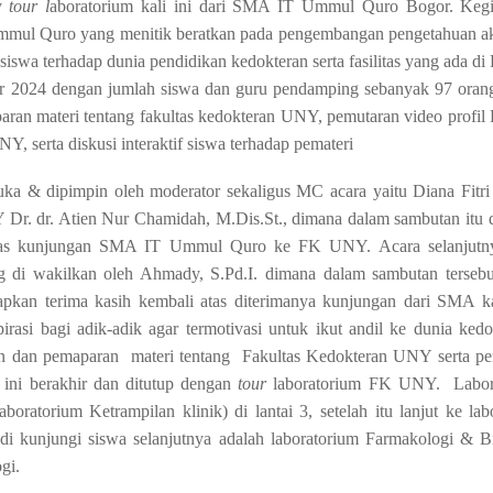
y
tour l
aboratorium kali ini dari SMA IT Ummul Quro Bogor. Kegia
Ummul Quro yang menitik beratkan pada pengembangan pengetahuan 
wa terhadap dunia pendidikan kedokteran serta fasilitas yang ada di 
er 2024 dengan jumlah siswa dan guru pendamping sebanyak 97 oran
paran materi tentang fakultas kedokteran UNY, pemutaran video profil 
Y, serta diskusi interaktif siswa terhadap pemateri
uka & dipimpin oleh moderator sekaligus MC acara yaitu Diana Fitri
r. dr. Atien Nur Chamidah, M.Dis.St., dimana dalam sambutan itu d
atas kunjungan SMA IT Ummul Quro ke FK UNY. Acara selanjutny
di wakilkan oleh Ahmady, S.Pd.I. dimana dalam sambutan tersebu
n terima kasih kembali atas diterimanya kunjungan dari SMA k
asi bagi adik-adik agar termotivasi untuk ikut andil ke dunia kedo
nalan dan pemaparan materi tentang Fakultas Kedokteran UNY serta p
ra ini berakhir dan ditutup dengan
tour
laboratorium FK UNY. Labor
oratorium Ketrampilan klinik) di lantai 3, setelah itu lanjut ke lab
 di kunjungi siswa selanjutnya adalah laboratorium Farmakologi & B
gi.