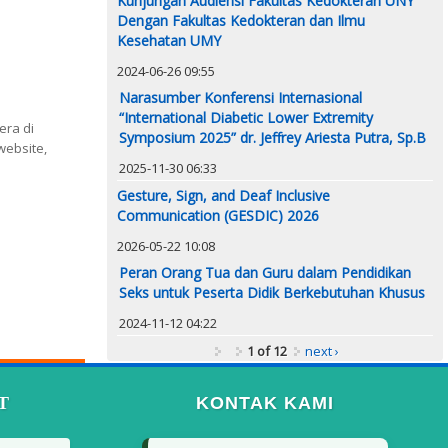
Kunjungan Audiensi Fakultas Kedokteran UNY
Dengan Fakultas Kedokteran dan Ilmu
Kesehatan UMY
2024-06-26 09:55
Narasumber Konferensi Internasional
“International Diabetic Lower Extremity
era di
Symposium 2025” dr. Jeffrey Ariesta Putra, Sp.B
website,
2025-11-30 06:33
Gesture, Sign, and Deaf Inclusive
Communication (GESDIC) 2026
2026-05-22 10:08
Peran Orang Tua dan Guru dalam Pendidikan
Seks untuk Peserta Didik Berkebutuhan Khusus
2024-11-12 04:22
1 of 12
next ›
T
KONTAK KAMI