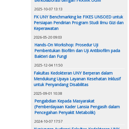
Berkolaborasi dengan FKKMK UGM
2025-10-07 13:13
FK UNY Benchmarking ke FIKES UNSOED untuk
Persiapan Pendirian Program Studi Ilmu Gizi dan
Keperawatan
2026-05-20 09:03
Hands-On Workshop: Prosedur Uji
Pembentukan Biofilm dan Uji Antibiofilm pada
Bakteri dan Fungi
2025-12-04 11:50
Fakultas Kedokteran UNY Berperan dalam
Mendukung Upaya Layanan Kesehatan Inklusif
untuk Penyandang Disabilitas
2025-09-01 10:38
Pengabdian Kepada Masyarakat
(Pemberdayaan Kader Lansia Pengasih dalam
Pencegahan Penyakit Metabolik)
2024-10-07 17:57