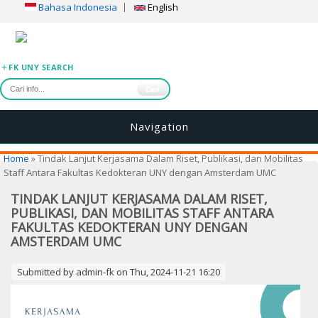
Bahasa Indonesia
English
FK UNY SEARCH
Cari
Navigation
You are here
Home
» Tindak Lanjut Kerjasama Dalam Riset, Publikasi, dan Mobilitas
Staff Antara Fakultas Kedokteran UNY dengan Amsterdam UMC
TINDAK LANJUT KERJASAMA DALAM RISET,
PUBLIKASI, DAN MOBILITAS STAFF ANTARA
FAKULTAS KEDOKTERAN UNY DENGAN
AMSTERDAM UMC
Submitted by
admin-fk
on Thu, 2024-11-21 16:20