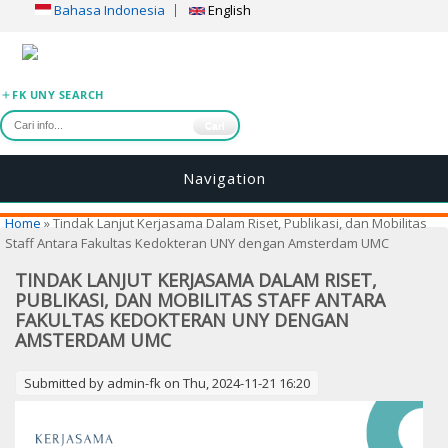
Bahasa Indonesia
English
FK UNY SEARCH
Cari
Navigation
You are here
Home
» Tindak Lanjut Kerjasama Dalam Riset, Publikasi, dan Mobilitas
Staff Antara Fakultas Kedokteran UNY dengan Amsterdam UMC
TINDAK LANJUT KERJASAMA DALAM RISET,
PUBLIKASI, DAN MOBILITAS STAFF ANTARA
FAKULTAS KEDOKTERAN UNY DENGAN
AMSTERDAM UMC
Submitted by
admin-fk
on Thu, 2024-11-21 16:20