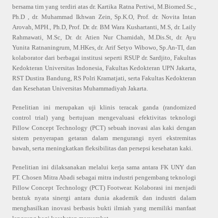
bersama tim yang terdiri atas dr. Kartika Ratna Pertiwi, M.Biomed.Sc.,
Ph.D , dr. Muhammad Ikhwan Zein, Sp.K.O, Prof. dr. Novita Intan
Arovah, MPH., Ph.D, Prof. Dr. dr. BM Wara Kushartanti, M.S, dr. Laily
Rahmawati, M.Sc, Dr. dr. Atien Nur Chamidah, M.Dis.St, dr. Ayu
Yunita Ratnaningrum, M.HKes, dr. Arif Setyo Wibowo, Sp.An-TI, dan
kolaborator dari berbagai institusi seperti RSUP dr. Sardjito, Fakultas
Kedokteran Universitas Indonesia, Fakultas Kedokteran UPN Jakarta,
RST Dustira Bandung, RS Polri Kramatjati, serta Fakultas Kedokteran
dan Kesehatan Universitas Muhammadiyah Jakarta.
Penelitian ini merupakan uji klinis teracak ganda (randomized
control trial) yang bertujuan mengevaluasi efektivitas teknologi
Pillow Concept Technology (PCT) sebuah inovasi alas kaki dengan
sistem penyerapan getaran dalam mengurangi nyeri ekstremitas
bawah, serta meningkatkan fleksibilitas dan persepsi kesehatan kaki.
Penelitian ini dilaksanakan melalui kerja sama antara FK UNY dan
PT. Chosen Mitra Abadi sebagai mitra industri pengembang teknologi
Pillow Concept Technology (PCT) Footwear. Kolaborasi ini menjadi
bentuk nyata sinergi antara dunia akademik dan industri dalam
menghasilkan inovasi berbasis bukti ilmiah yang memiliki manfaat