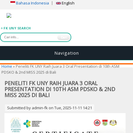
Bahasa Indonesia
English
FK UNY SEARCH
Cari
Navigation
You are here
Home
» Peneliti FK UNY Raih Juara 3 Oral Presentation di 10th ASM
PDSKO & 2nd MISS 2025 di Bali
PENELITI FK UNY RAIH JUARA 3 ORAL
PRESENTATION DI 10TH ASM PDSKO & 2ND
MISS 2025 DI BALI
Submitted by
admin-fk
on Tue, 2025-11-11 14:21