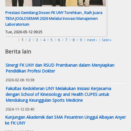
Prestasi Gemilang Dosen FK UNY Torehkan , Raih Juara
TBSA JOGLOSEMAR 2026 Melalui Inovasi Manajemen
Laboratorium
Tue, 2026-05-12 09:25
Pages
1
2
3
4
5
6
7
8
9
next ›
last »
Berita lain
Sinergi FK UNY dan RSUD Prambanan dalam Menyiapkan
Pendidikan Profesi Dokter
2026-02-06 10:38
Fakultas Kedokteran UNY Melakukan Inisiasi Kerjasama
dengan School of Kinesiology and Health CUPES untuk
Mendukung Keunggulan Sports Medicine
2024-11-12 03:40
Kunjungan Akademik dari SMA Pesantren Unggul Albayan Anyer
ke FK UNY