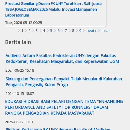
Prestasi Gemilang Dosen FK UNY Torehkan , Raih Juara
TBSA JOGLOSEMAR 2026 Melalui Inovasi Manajemen
Laboratorium
Tue, 2026-05-12 09:25
Pages
1
2
3
4
5
6
7
8
9
next ›
last »
Berita lain
Audiensi Antara Fakultas Kedokteran UNY dengan Fakultas
Kedokteran, Kesehatan Masyarakat, dan Keperawatan UGM
2024-06-25 15:18
Skrining dan Pencegahan Penyakit Tidak Menular di Kalurahan
Pengasih, Pengasih, Kulon Progo
2024-10-15 18:07
EDUKASI HIDRASI BAGI PELARI DENGAN TEMA "ENHANCING
PERFORMANCE AND SAFETY FOR RUNNERS" DALAM
RANGKA PENGABDIAN KEPADA MASYARAKAT
2025-06-12 08:01
Rintisan Kerjasama FK UNY dengan Faculty of Medicine